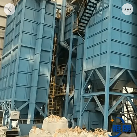
“钜朗”牌树脂砂再生生产线