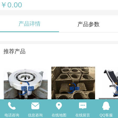
￥0.00
产品详情
产品参数
推荐产品
钜朗抛丸器配件
抛丸器端护板
钜朗抛
电话咨询
信息咨询
在线地图
在线留言
QQ客服
￥0.00
￥0.00
￥0.00